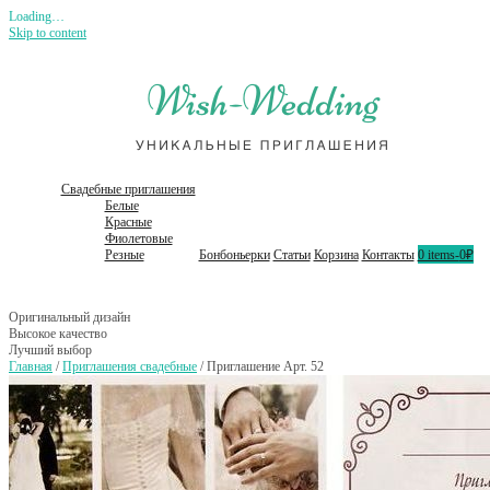
Loading…
Skip to content
Свадебные приглашения
Белые
Красные
Фиолетовые
Резные
Бонбоньерки
Статьи
Корзина
Контакты
0 items-
0₽
Оригинальный дизайн
Высокое качество
Лучший выбор
Главная
/
Приглашения свадебные
/ Приглашение Арт. 52