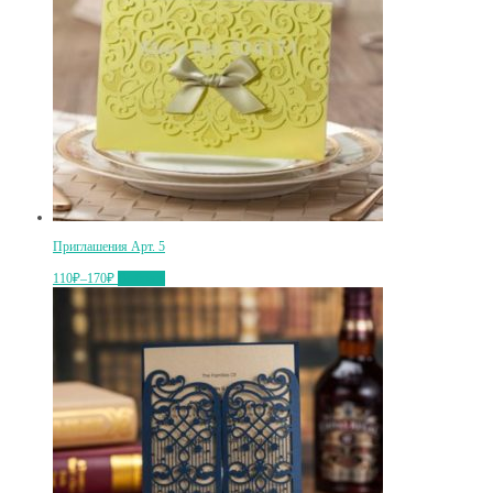
Приглашения Арт. 5
110₽
–
170₽
Выбрать